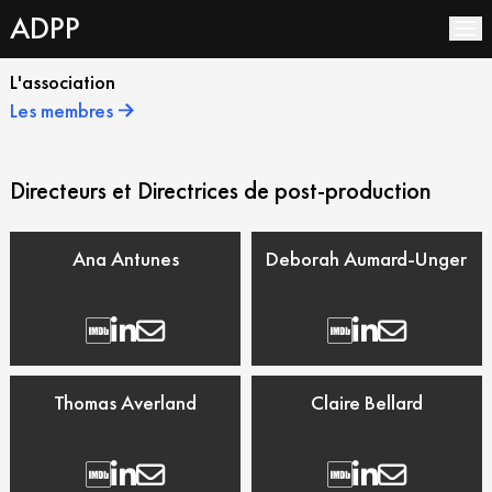
ADPP
L’association
L'association
Les membres
Les Membres
Documentation
Directeurs et Directrices de post-production
Espace Adhérents
Actualités
Ana Antunes
Deborah Aumard-Unger
Contact
Thomas Averland
Claire Bellard