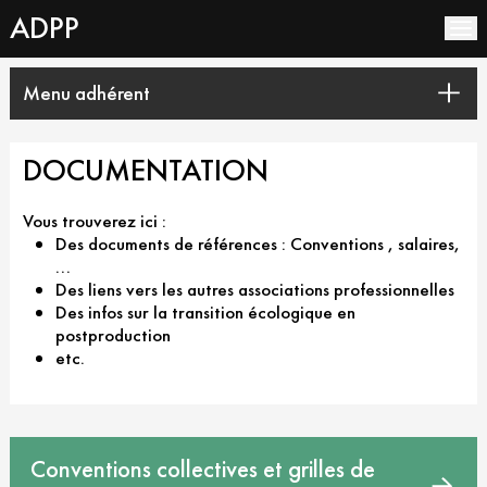
ADPP
L’association
Menu adhérent
Les Membres
Documentation
Documentation
DOCUMENTATION
Conventions collectives et grilles de salaires
Espace Adhérents
Devis CNC
Vous trouverez ici :
Actualités
Des documents de références : Conventions , salaires,
Organismes professionnels
...
Associations de professionnels
Contact
Des liens vers les autres associations professionnelles
Ecologie et postproduction
Des infos sur la transition écologique en
postproduction
etc.
Conventions collectives et grilles de